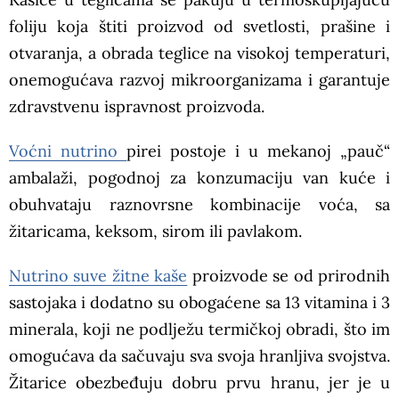
foliju koja štiti proizvod od svetlosti, prašine i
otvaranja, a obrada teglice na visokoj temperaturi,
onemogućava razvoj mikroorganizama i garantuje
zdravstvenu ispravnost proizvoda.
Voćni nutrino
pirei postoje i u mekanoj „pauč“
ambalaži, pogodnoj za konzumaciju van kuće i
obuhvataju raznovrsne kombinacije voća, sa
žitaricama, keksom, sirom ili pavlakom.
Nutrino suve žitne kaše
proizvode se od prirodnih
sastojaka i dodatno su obogaćene sa 13 vitamina i 3
minerala, koji ne podlježu termičkoj obradi, što im
omogućava da sačuvaju sva svoja hranljiva svojstva.
Žitarice obezbeđuju dobru prvu hranu, jer je u