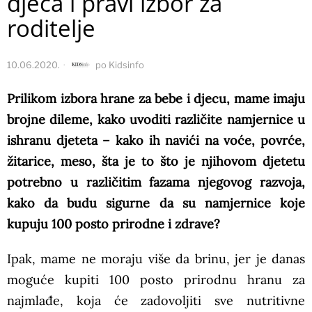
djeca i pravi izbor za
roditelje
10.06.2020.
po
Kidsinfo
Prilikom izbora hrane za bebe i djecu, mame imaju
brojne dileme, kako uvoditi različite namjernice u
ishranu djeteta – kako ih navići na voće, povrće,
žitarice, meso, šta je to što je njihovom djetetu
potrebno u različitim fazama njegovog razvoja,
kako da budu sigurne da su namjernice koje
kupuju 100 posto prirodne i zdrave?
Ipak, mame ne moraju više da brinu, jer je danas
moguće kupiti 100 posto prirodnu hranu za
najmlađe, koja će zadovoljiti sve nutritivne