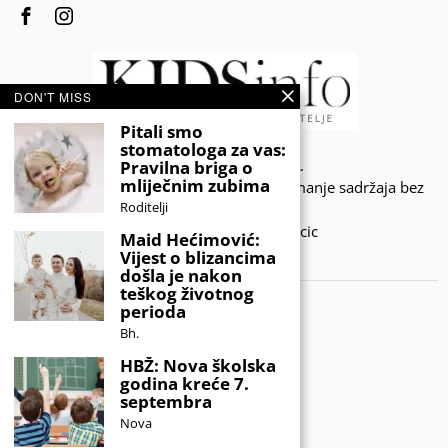
DON'T MISS
Pitali smo
stomatologa za vas:
© 2020 - KIDSINFO.BA.
Pravilna briga o
mliječnim zubima
Sva prava zadržana. Zabranjeno preuzimanje sadržaja bez
Roditelji
dozvole izdavača.
Developed by Amar SIjercic
Maid Hećimović:
Vijest o blizancima
IZAŠAO JE NOVI MAGAZIN!
došla je nakon
teškog životnog
perioda
Bh.
HBŽ: Nova školska
godina kreće 7.
septembra
Nova