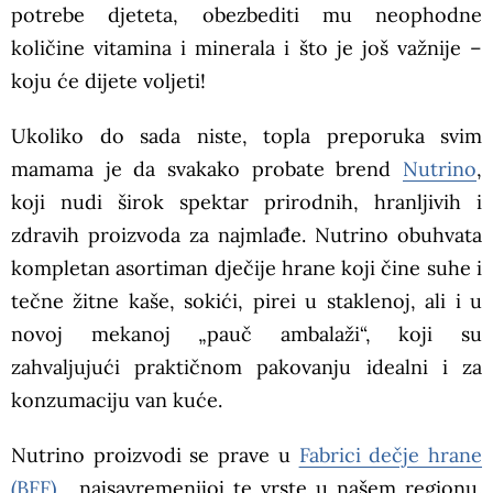
potrebe djeteta, obezbediti mu neophodne
količine vitamina i minerala i što je još važnije –
koju će dijete voljeti!
Ukoliko do sada niste, topla preporuka svim
mamama je da svakako probate brend
Nutrino
,
koji nudi širok spektar prirodnih, hranljivih i
zdravih proizvoda za najmlađe. Nutrino obuhvata
kompletan asortiman dječije hrane koji čine suhe i
tečne žitne kaše, sokići, pirei u staklenoj, ali i u
novoj mekanoj „pauč ambalaži“, koji su
zahvaljujući praktičnom pakovanju idealni i za
konzumaciju van kuće.
Nutrino proizvodi se prave u
Fabrici dečje hrane
(BFF)
, najsavremenijoj te vrste u našem regionu.