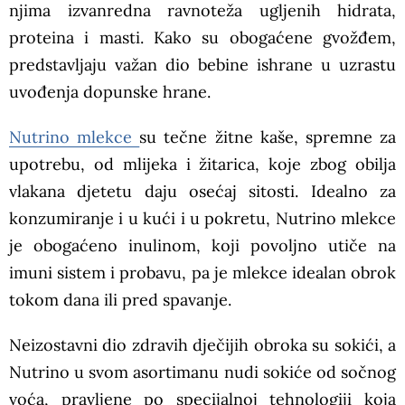
njima izvanredna ravnoteža ugljenih hidrata,
proteina i masti. Kako su obogaćene gvožđem,
predstavljaju važan dio bebine ishrane u uzrastu
uvođenja dopunske hrane.
Nutrino mlekce
su tečne žitne kaše, spremne za
upotrebu, od mlijeka i žitarica, koje zbog obilja
vlakana djetetu daju osećaj sitosti. Idealno za
konzumiranje i u kući i u pokretu, Nutrino mlekce
je obogaćeno inulinom, koji povoljno utiče na
imuni sistem i probavu, pa je mlekce idealan obrok
tokom dana ili pred spavanje.
Neizostavni dio zdravih dječijih obroka su sokići, a
Nutrino u svom asortimanu nudi sokiće od sočnog
voća, pravljene po specijalnoj tehnologiji koja