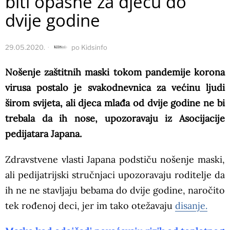
biti opasne za djecu do
dvije godine
29.05.2020.
po
Kidsinfo
Nošenje zaštitnih maski tokom pandemije korona
virusa postalo je svakodnevnica za većinu ljudi
širom svijeta, ali djeca mlađa od dvije godine ne bi
trebala da ih nose, upozoravaju iz Asocijacije
pedijatara Japana.
Zdravstvene vlasti Japana podstiču nošenje maski,
ali pedijatrijski stručnjaci upozoravaju roditelje da
ih ne ne stavljaju bebama do dvije godine, naročito
tek rođenoj deci, jer im tako otežavaju
disanje.