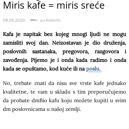
Miris kafe = miris sreće
08.05.2020.
po
Kidsinfo
Kafa je napitak bez kojeg mnogi ljudi ne mogu
zamisliti svoj dan. Neizostavan je dio druženja,
poslovnih sastanaka, pregovora, razgovora i
zavođenja. Pijemo je i onda kada radimo i onda
kada se opuštamo, kod kuće ili na
poslu.
No, trebate znati da nisu sve vrste kafe jednako
kvalitetne, te vam u skladu s tim preporučujemo
da probate dmBio kafu koju možete kupiti u svim
dm poslovnicama u našoj zemlji.