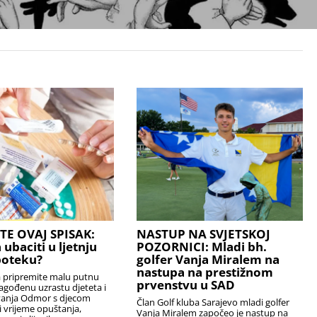
TE OVAJ SPISAK:
NASTUP NA SVJETSKOJ
 ubaciti u ljetnju
POZORNICI: Mladi bh.
poteku?
golfer Vanja Miralem na
nastupa na prestižnom
a pripremite malu putnu
prvenstvu u SAD
agođenu uzrastu djeteta i
vanja Odmor s djecom
Član Golf kluba Sarajevo mladi golfer
ti vrijeme opuštanja,
Vanja Miralem započeo je nastup na