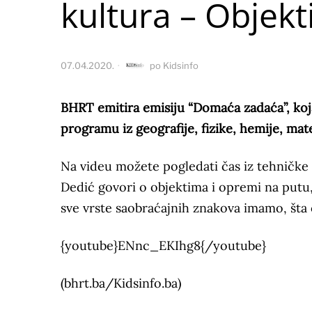
kultura – Objekt
07.04.2020.
po
Kidsinfo
BHRT emitira emisiju “Domaća zadaća”, koj
programu iz geografije, fizike, hemije, ma
Na videu možete pogledati čas iz tehničke
Dedić govori o objektima i opremi na putu,
sve vrste saobraćajnih znakova imamo, šta o
{youtube}ENnc_EKIhg8{/youtube}
(bhrt.ba/Kidsinfo.ba)