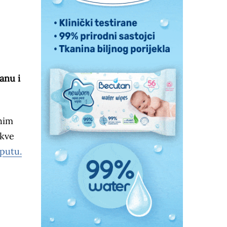
anu i
ahim
akve
putu.