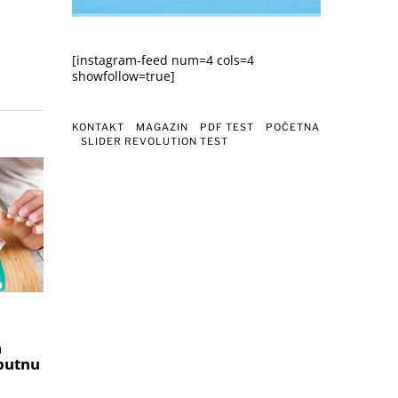
[instagram-feed num=4 cols=4
showfollow=true]
KONTAKT
MAGAZIN
PDF TEST
POČETNA
SLIDER REVOLUTION TEST
a
 putnu