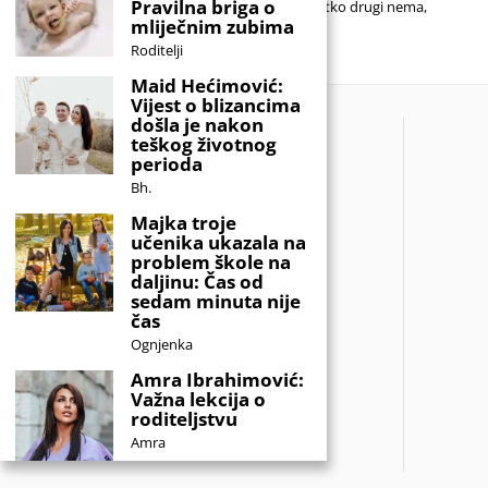
Pravilna briga o
nitko drugi nema,
mliječnim zubima
Roditelji
Maid Hećimović:
Vijest o blizancima
došla je nakon
teškog životnog
perioda
Bh.
Majka troje
učenika ukazala na
problem škole na
daljinu: Čas od
sedam minuta nije
čas
Ognjenka
Amra Ibrahimović:
Važna lekcija o
roditeljstvu
Amra