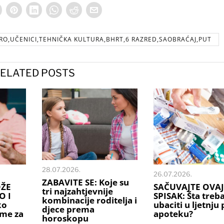
O,UČENICI,TEHNIČKA KULTURA,BHRT,6 RAZRED,SAOBRAĆAJ,PUT
ELATED POSTS
28.07.2026.
26.07.2026.
ZABAVITE SE: Koje su
OŽE
SAČUVAJTE OVAJ
tri najzahtjevnije
O I
SPISAK: Šta treb
kombinacije roditelja i
ko
ubaciti u ljetnju
djece prema
ime za
apoteku?
horoskopu