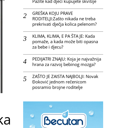
Pazite kad djeci kupujete skvišije
GREŠKA KOJU PRAVE
RODITELJI:Zašto nikada ne treba
prekrivati dječja kolica pelenom?
KLIMA, KLIMA, E PA ŠTA JE: Kada
pomaže, a kada može biti opasna
za bebe i djecu?
PEDIJATRI ZNAJU: Koja je najvažnija
hrana za razvoj bebinog mozga?
ZAŠTO JE ZAISTA NAJBOLJI: Novak
Đoković jednom rečenicom
posramio brojne roditelje
ka