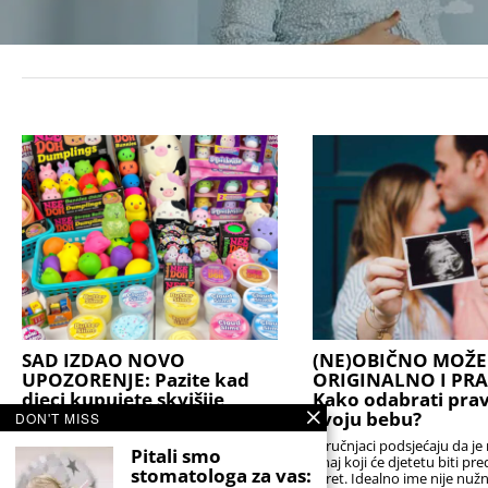
SAD IZDAO NOVO
(NE)OBIČNO MOŽE 
UPOZORENJE: Pazite kad
ORIGINALNO I PR
djeci kupujete skvišije
Kako odabrati prav
svoju bebu?
DON'T MISS
Nema sumnje da je to hit igračka i da je
definitivno postala viralna. No to ne
Stručnjaci podsjećaju da je 
Pitali smo
znači da je baš sve u redu s
onaj koji će djetetu biti pr
stomatologa za vas:
teret. Idealno ime nije nuž