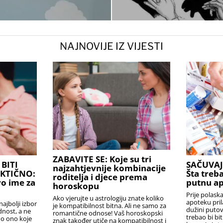
NAJNOVIJE IZ VIJESTI
ZABAVITE SE: Koje su tri
BITI
SAČUVAJ
najzahtjevnije kombinacije
AKTIČNO:
Šta treba
roditelja i djece prema
o ime za
putnu a
horoskopu
Prije polask
Ako vjerujte u astrologiju znate koliko
apoteku pril
najbolji izbor
je kompatibilnost bitna. Ali ne samo za
dužini puto
ednost, a ne
romantične odnose! Vaš horoskopski
trebao bi bi
no ono koje
znak također utiče na kompatibilnost i