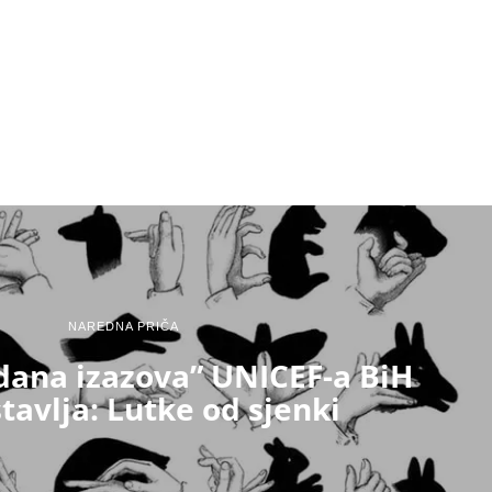
NAREDNA PRIČA
 dana izazova” UNICEF-a BiH
tavlja: Lutke od sjenki