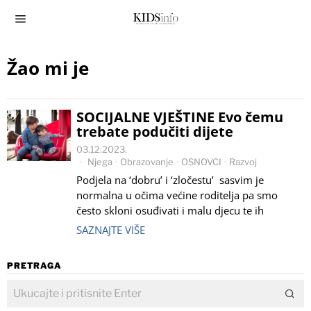
Žao mi je
SOCIJALNE VJEŠTINE Evo čemu
trebate podučiti dijete
03.12.2023.
Njega
·
Obrazovanje
·
OSNOVCI
·
Razvoj
Podjela na ‘dobru’ i ‘zločestu’ sasvim je
normalna u očima većine roditelja pa smo
često skloni osuđivati i malu djecu te ih
SAZNAJTE VIŠE
PRETRAGA