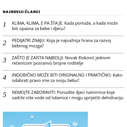
NAJNOVIJI ČLANCI
KLIMA, KLIMA, E PA ŠTA JE: Kada pomaže, a kada može
biti opasna za bebe i djecu?
PEDIJATRI ZNAJU: Koja je najvažnija hrana za razvoj
bebinog mozga?
ZAŠTO JE ZAISTA NAJBOLJI: Novak Đoković jednom
rečenicom posramio brojne roditelje
(NE)OBIČNO MOŽE BITI ORIGINALNO I PRAKTIČNO: Kako
odabrati pravo ime za svoju bebu?
NEMOJTE ZABORAVITI: Ponudite djeci namirnice koje
sadrže više vode od lubenice i mogu spriječiti dehidraciju