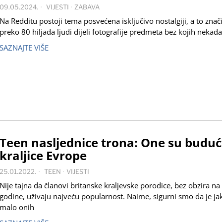
09.05.2024.
VIJESTI
·
ZABAVA
Na Redditu postoji tema posvećena isključivo nostalgiji, a to znač
preko 80 hiljada ljudi dijeli fotografije predmeta bez kojih nekad
SAZNAJTE VIŠE
Teen nasljednice trona: One su budu
kraljice Evrope
25.01.2022.
TEEN
·
VIJESTI
Nije tajna da članovi britanske kraljevske porodice, bez obzira na
godine, uživaju najveću popularnost. Naime, sigurni smo da je ja
malo onih