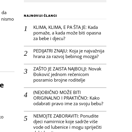
i da
NAJNOVIJI ČLANCI
a nismo
KLIMA, KLIMA, E PA ŠTA JE: Kada
pomaže, a kada može biti opasna
za bebe i djecu?
PEDIJATRI ZNAJU: Koja je najvažnija
hrana za razvoj bebinog mozga?
ZAŠTO JE ZAISTA NAJBOLJI: Novak
Đoković jednom rečenicom
posramio brojne roditelje
će
(NE)OBIČNO MOŽE BITI
ORIGINALNO I PRAKTIČNO: Kako
odabrati pravo ime za svoju bebu?
NEMOJTE ZABORAVITI: Ponudite
ko
djeci namirnice koje sadrže više
vode od lubenice i mogu spriječiti