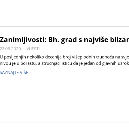
Zanimljivosti: Bh. grad s najviše bliz
22.09.2020.
VIJESTI
U posljednjih nekoliko decenija broj višeplodnih trudnoća na sv
nivou je u porastu, a stručnjaci ističu da je jedan od glavnih uzro
SAZNAJTE VIŠE