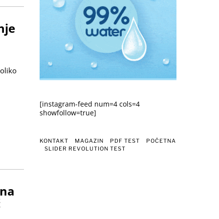
nje
Koliko
[instagram-feed num=4 cols=4
showfollow=true]
KONTAKT
MAGAZIN
PDF TEST
POČETNA
SLIDER REVOLUTION TEST
Ena
ć