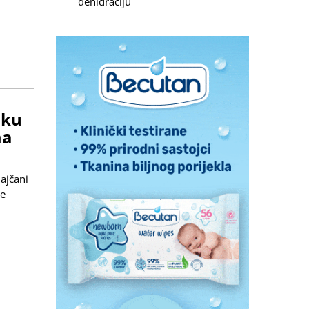
dehidraciju
aku
ma
jajčani
će