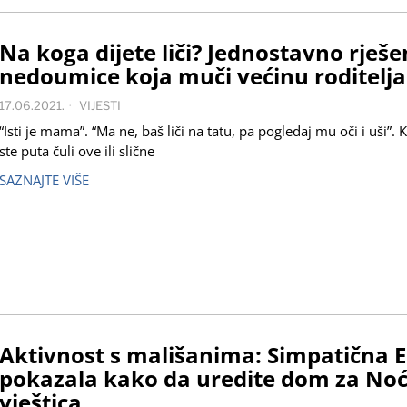
Na koga dijete liči? Jednostavno rješe
nedoumice koja muči većinu roditelja
17.06.2021.
VIJESTI
“Isti je mama”. “Ma ne, baš liči na tatu, pa pogledaj mu oči i uši”. 
ste puta čuli ove ili slične
SAZNAJTE VIŠE
Aktivnost s mališanima: Simpatična 
pokazala kako da uredite dom za No
vještica