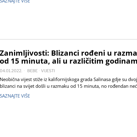
SAZNAJTE VIŠE
Zanimljivosti: Blizanci rođeni u razm
od 15 minuta, ali u različitim godina
04.01.2022.
BEBE
·
VIJESTI
Neobična vijest stiže iz kalifornijskoga grada Salinasa gdje su dvo
blizanci na svijet došli u razmaku od 15 minuta, no rođendan ne
SAZNAJTE VIŠE