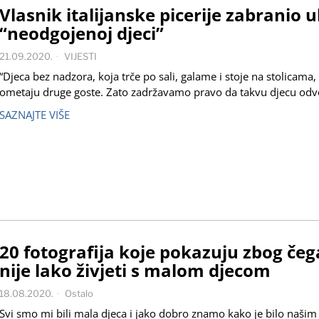
Vlasnik italijanske picerije zabranio u
“neodgojenoj djeci”
21.09.2020.
VIJESTI
“Djeca bez nadzora, koja trče po sali, galame i stoje na stolicama,
ometaju druge goste. Zato zadržavamo pravo da takvu djecu o
SAZNAJTE VIŠE
20 fotografija koje pokazuju zbog čeg
nije lako živjeti s malom djecom
18.08.2020.
Ostalo
Svi smo mi bili mala djeca i jako dobro znamo kako je bilo našim