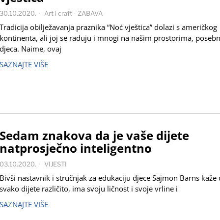
30.10.2020.
Art i craft
·
ZABAVA
Tradicija obilježavanja praznika “Noć vještica” dolazi s američkog
kontinenta, ali joj se raduju i mnogi na našim prostorima, poseb
djeca. Naime, ovaj
SAZNAJTE VIŠE
Sedam znakova da je vaše dijete
natprosječno inteligentno
03.10.2020.
VIJESTI
Bivši nastavnik i stručnjak za edukaciju djece Sajmon Barns kaže 
svako dijete različito, ima svoju ličnost i svoje vrline i
SAZNAJTE VIŠE