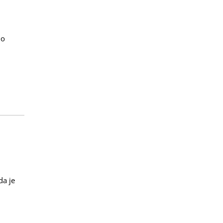
no
da je