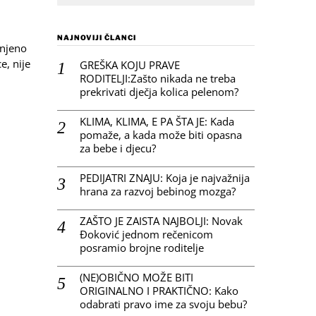
NAJNOVIJI ČLANCI
 njeno
e, nije
GREŠKA KOJU PRAVE
RODITELJI:Zašto nikada ne treba
prekrivati dječja kolica pelenom?
KLIMA, KLIMA, E PA ŠTA JE: Kada
pomaže, a kada može biti opasna
za bebe i djecu?
PEDIJATRI ZNAJU: Koja je najvažnija
hrana za razvoj bebinog mozga?
ZAŠTO JE ZAISTA NAJBOLJI: Novak
Đoković jednom rečenicom
posramio brojne roditelje
(NE)OBIČNO MOŽE BITI
ORIGINALNO I PRAKTIČNO: Kako
odabrati pravo ime za svoju bebu?