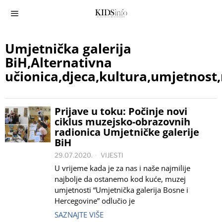
Umjetnička galerija
BiH,Alternativna
učionica,djeca,kultura,umjetnost,
Prijave u toku: Počinje novi
ciklus muzejsko-obrazovnih
radionica Umjetničke galerije
BiH
29.07.2020.
VIJESTI
U vrijeme kada je za nas i naše najmilije
najbolje da ostanemo kod kuće, muzej
umjetnosti “Umjetnička galerija Bosne i
Hercegovine” odlučio je
SAZNAJTE VIŠE