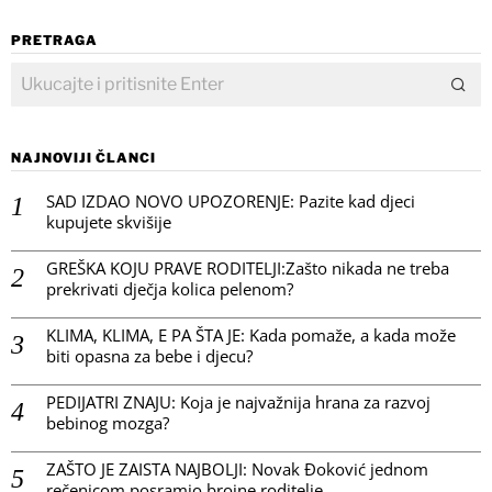
PRETRAGA
NAJNOVIJI ČLANCI
SAD IZDAO NOVO UPOZORENJE: Pazite kad djeci
kupujete skvišije
GREŠKA KOJU PRAVE RODITELJI:Zašto nikada ne treba
prekrivati dječja kolica pelenom?
KLIMA, KLIMA, E PA ŠTA JE: Kada pomaže, a kada može
biti opasna za bebe i djecu?
PEDIJATRI ZNAJU: Koja je najvažnija hrana za razvoj
bebinog mozga?
ZAŠTO JE ZAISTA NAJBOLJI: Novak Đoković jednom
rečenicom posramio brojne roditelje