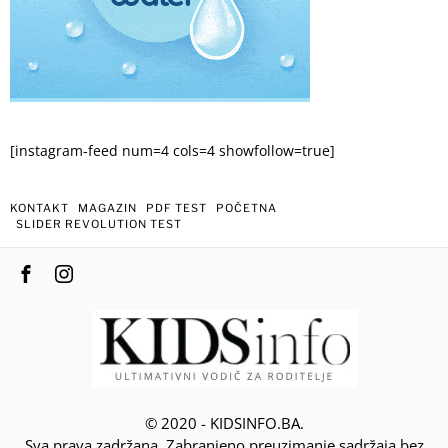
[instagram-feed num=4 cols=4 showfollow=true]
KONTAKT
MAGAZIN
PDF TEST
POČETNA
SLIDER REVOLUTION TEST
© 2020 - KIDSINFO.BA.
Sva prava zadržana. Zabranjeno preuzimanje sadržaja bez