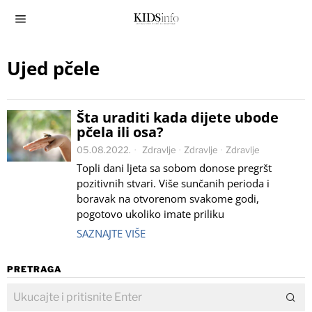
Ujed pčele
Šta uraditi kada dijete ubode
pčela ili osa?
05.08.2022.
Zdravlje
·
Zdravlje
·
Zdravlje
Topli dani ljeta sa sobom donose pregršt
pozitivnih stvari. Više sunčanih perioda i
boravak na otvorenom svakome godi,
pogotovo ukoliko imate priliku
SAZNAJTE VIŠE
PRETRAGA