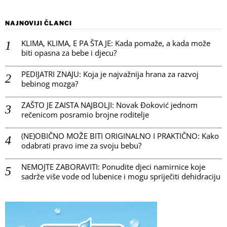
NAJNOVIJI ČLANCI
KLIMA, KLIMA, E PA ŠTA JE: Kada pomaže, a kada može
biti opasna za bebe i djecu?
PEDIJATRI ZNAJU: Koja je najvažnija hrana za razvoj
bebinog mozga?
ZAŠTO JE ZAISTA NAJBOLJI: Novak Đoković jednom
rečenicom posramio brojne roditelje
(NE)OBIČNO MOŽE BITI ORIGINALNO I PRAKTIČNO: Kako
odabrati pravo ime za svoju bebu?
NEMOJTE ZABORAVITI: Ponudite djeci namirnice koje
sadrže više vode od lubenice i mogu spriječiti dehidraciju