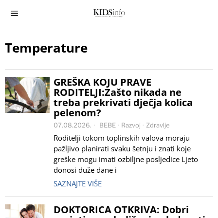
Temperature
GREŠKA KOJU PRAVE
RODITELJI:Zašto nikada ne
treba prekrivati dječja kolica
pelenom?
07.08.2026.
BEBE
·
Razvoj
·
Zdravlje
Roditelji tokom toplinskih valova moraju
pažljivo planirati svaku šetnju i znati koje
greške mogu imati ozbiljne posljedice Ljeto
donosi duže dane i
SAZNAJTE VIŠE
DOKTORICA OTKRIVA: Dobri