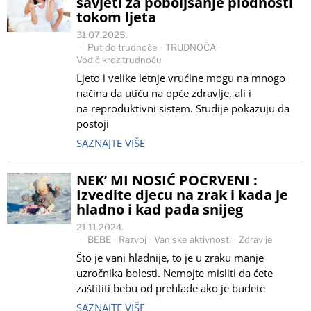
savjeti za poboljšanje plodnosti
tokom ljeta
31.07.2025.
Put do trudnoće
·
TRUDNOĆA
·
Vodič kroz trudnoću
Ljeto i velike letnje vrućine mogu na mnogo
načina da utiču na opće zdravlje, ali i
na reproduktivni sistem. Studije pokazuju da
postoji
SAZNAJTE VIŠE
NEK’ MI NOSIĆ POCRVENI :
Izvedite djecu na zrak i kada je
hladno i kad pada snijeg
21.11.2024.
BEBE
·
Razvoj
·
Vanjske aktivnosti
·
Zdravlje
Što je vani hladnije, to je u zraku manje
uzročnika bolesti. Nemojte misliti da ćete
zaštititi bebu od prehlade ako je budete
SAZNAJTE VIŠE