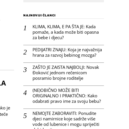
NAJNOVIJI ČLANCI
o
KLIMA, KLIMA, E PA ŠTA JE: Kada
pomaže, a kada može biti opasna
za bebe i djecu?
PEDIJATRI ZNAJU: Koja je najvažnija
hrana za razvoj bebinog mozga?
ZAŠTO JE ZAISTA NAJBOLJI: Novak
Đoković jednom rečenicom
posramio brojne roditelje
LA
(NE)OBIČNO MOŽE BITI
ORIGINALNO I PRAKTIČNO: Kako
odabrati pravo ime za svoju bebu?
ako je
NEMOJTE ZABORAVITI: Ponudite
teče
djeci namirnice koje sadrže više
vode od lubenice i mogu spriječiti