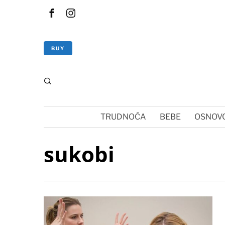
BUY
TRUDNOĆA
BEBE
OSNOVC
sukobi