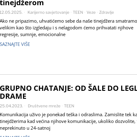
tinejdžerom
12.05.2025.
Karijerno savjetovanje
·
TEEN
·
Veze
·
Zdravlje
Ako ne pripazimo, uhvatićemo sebe da naše tinejdžera smatram
velikim kao što izgledaju i s nelagodom ćemo prihvatati njihove
regresije, sumnje, emocionalne
SAZNAJTE VIŠE
GRUPNO CHATANJE: OD ŠALE DO LEG
DRAME
25.04.2023.
Društvene mreže
·
TEEN
Komunikacija uživo je ponekad teška i odraslima. Zamislite tek k
tinejdžerima kad većina njihove komunikacije, ukoliko dozvolite, 
neprekinuto u 24-satnoj