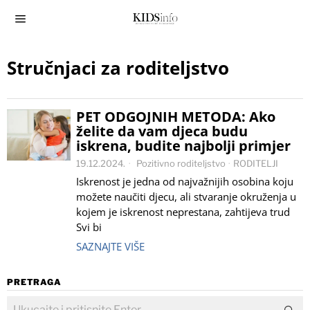
Stručnjaci za roditeljstvo
PET ODGOJNIH METODA: Ako
želite da vam djeca budu
iskrena, budite najbolji primjer
19.12.2024.
Pozitivno roditeljstvo
·
RODITELJI
Iskrenost je jedna od najvažnijih osobina koju
možete naučiti djecu, ali stvaranje okruženja u
kojem je iskrenost neprestana, zahtijeva trud
Svi bi
SAZNAJTE VIŠE
PRETRAGA