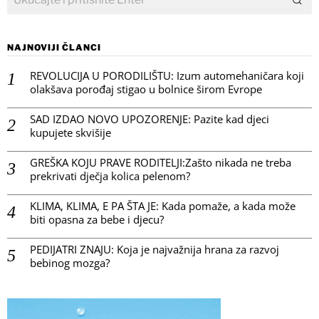
NAJNOVIJI ČLANCI
REVOLUCIJA U PORODILIŠTU: Izum automehaničara koji
olakšava porođaj stigao u bolnice širom Evrope
SAD IZDAO NOVO UPOZORENJE: Pazite kad djeci
kupujete skvišije
GREŠKA KOJU PRAVE RODITELJI:Zašto nikada ne treba
prekrivati dječja kolica pelenom?
KLIMA, KLIMA, E PA ŠTA JE: Kada pomaže, a kada može
biti opasna za bebe i djecu?
PEDIJATRI ZNAJU: Koja je najvažnija hrana za razvoj
bebinog mozga?