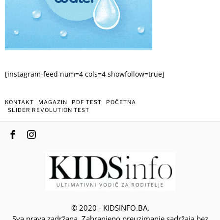
[instagram-feed num=4 cols=4 showfollow=true]
KONTAKT
MAGAZIN
PDF TEST
POČETNA
SLIDER REVOLUTION TEST
© 2020 - KIDSINFO.BA.
Sva prava zadržana. Zabranjeno preuzimanje sadržaja bez