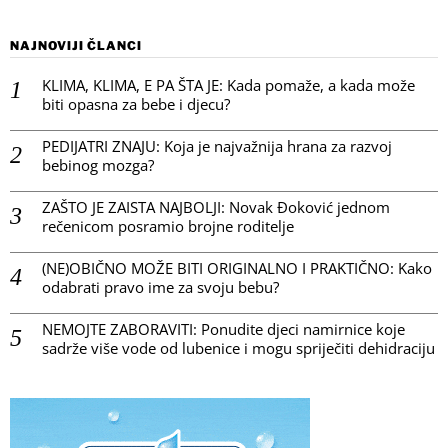
NAJNOVIJI ČLANCI
KLIMA, KLIMA, E PA ŠTA JE: Kada pomaže, a kada može
biti opasna za bebe i djecu?
PEDIJATRI ZNAJU: Koja je najvažnija hrana za razvoj
bebinog mozga?
ZAŠTO JE ZAISTA NAJBOLJI: Novak Đoković jednom
rečenicom posramio brojne roditelje
(NE)OBIČNO MOŽE BITI ORIGINALNO I PRAKTIČNO: Kako
odabrati pravo ime za svoju bebu?
NEMOJTE ZABORAVITI: Ponudite djeci namirnice koje
sadrže više vode od lubenice i mogu spriječiti dehidraciju