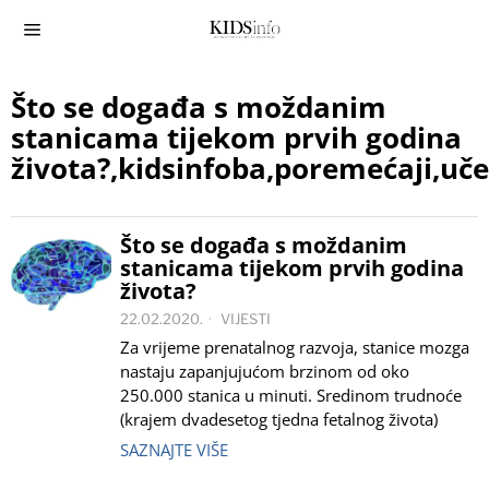
Što se događa s moždanim
stanicama tijekom prvih godina
života?,kidsinfoba,poremećaji,u
Što se događa s moždanim
stanicama tijekom prvih godina
života?
22.02.2020.
VIJESTI
Za vrijeme prenatalnog razvoja, stanice mozga
nastaju zapanjujućom brzinom od oko
250.000 stanica u minuti. Sredinom trudnoće
(krajem dvadesetog tjedna fetalnog života)
SAZNAJTE VIŠE