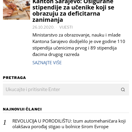
Kanton Sarajevo: Osigurane
stipendije za učenike koji se
obrazuju za deficitarna
zanimanja
26.10.2020.
VIJESTI
Ministarstvo za obrazovanje, nauku i mlade
Kantona Sarajevo dodijelilo je ove godine 110
stipendija učenicima prvog i 89 stipendija
đacima drugog razreda
SAZNAJTE VIŠE
PRETRAGA
NAJNOVIJI ČLANCI
REVOLUCIJA U PORODILIŠTU: Izum automehaničara koji
olakšava porođaj stigao u bolnice širom Evrope