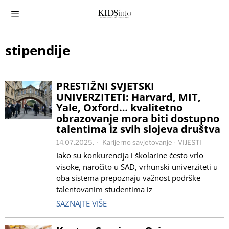
stipendije
PRESTIŽNI SVJETSKI
UNIVERZITETI: Harvard, MIT,
Yale, Oxford… kvalitetno
obrazovanje mora biti dostupno
talentima iz svih slojeva društva
14.07.2025.
Karijerno savjetovanje
·
VIJESTI
Iako su konkurencija i školarine često vrlo
visoke, naročito u SAD, vrhunski univerziteti u
oba sistema prepoznaju važnost podrške
talentovanim studentima iz
SAZNAJTE VIŠE