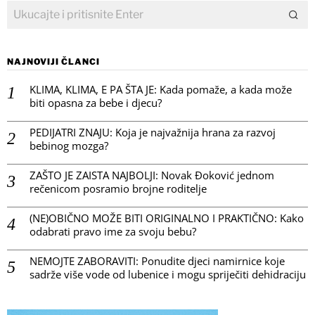
NAJNOVIJI ČLANCI
KLIMA, KLIMA, E PA ŠTA JE: Kada pomaže, a kada može
biti opasna za bebe i djecu?
PEDIJATRI ZNAJU: Koja je najvažnija hrana za razvoj
bebinog mozga?
ZAŠTO JE ZAISTA NAJBOLJI: Novak Đoković jednom
rečenicom posramio brojne roditelje
(NE)OBIČNO MOŽE BITI ORIGINALNO I PRAKTIČNO: Kako
odabrati pravo ime za svoju bebu?
NEMOJTE ZABORAVITI: Ponudite djeci namirnice koje
sadrže više vode od lubenice i mogu spriječiti dehidraciju