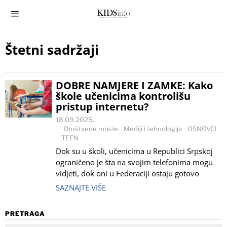
Štetni sadržaji
DOBRE NAMJERE I ZAMKE: Kako
škole učenicima kontrolišu
pristup internetu?
18.09.2025.
Društvene mreže
·
Mediji i tehnologija
·
OSNOVCI
·
TEEN
Dok su u školi, učenicima u Republici Srpskoj
ograničeno je šta na svojim telefonima mogu
vidjeti, dok oni u Federaciji ostaju gotovo
SAZNAJTE VIŠE
PRETRAGA