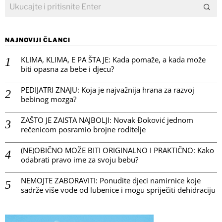
NAJNOVIJI ČLANCI
KLIMA, KLIMA, E PA ŠTA JE: Kada pomaže, a kada može
biti opasna za bebe i djecu?
PEDIJATRI ZNAJU: Koja je najvažnija hrana za razvoj
bebinog mozga?
ZAŠTO JE ZAISTA NAJBOLJI: Novak Đoković jednom
rečenicom posramio brojne roditelje
(NE)OBIČNO MOŽE BITI ORIGINALNO I PRAKTIČNO: Kako
odabrati pravo ime za svoju bebu?
NEMOJTE ZABORAVITI: Ponudite djeci namirnice koje
sadrže više vode od lubenice i mogu spriječiti dehidraciju