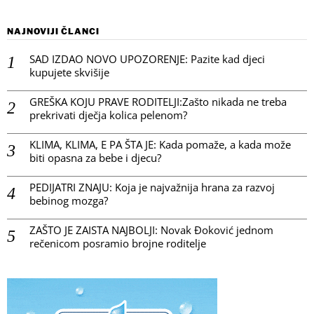
NAJNOVIJI ČLANCI
SAD IZDAO NOVO UPOZORENJE: Pazite kad djeci
kupujete skvišije
GREŠKA KOJU PRAVE RODITELJI:Zašto nikada ne treba
prekrivati dječja kolica pelenom?
KLIMA, KLIMA, E PA ŠTA JE: Kada pomaže, a kada može
biti opasna za bebe i djecu?
PEDIJATRI ZNAJU: Koja je najvažnija hrana za razvoj
bebinog mozga?
ZAŠTO JE ZAISTA NAJBOLJI: Novak Đoković jednom
rečenicom posramio brojne roditelje