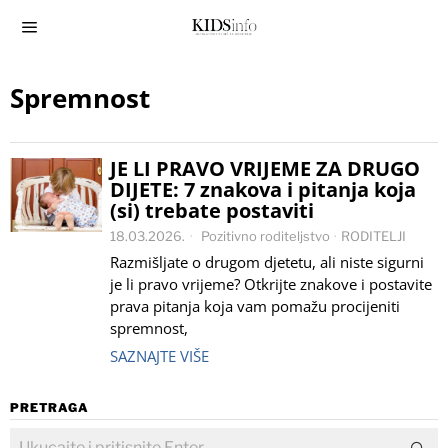
Spremnost
JE LI PRAVO VRIJEME ZA DRUGO
DIJETE: 7 znakova i pitanja koja
(si) trebate postaviti
18.03.2026.
Pozitivno roditeljstvo
·
RODITELJI
Razmišljate o drugom djetetu, ali niste sigurni
je li pravo vrijeme? Otkrijte znakove i postavite
prava pitanja koja vam pomažu procijeniti
spremnost,
SAZNAJTE VIŠE
PRETRAGA