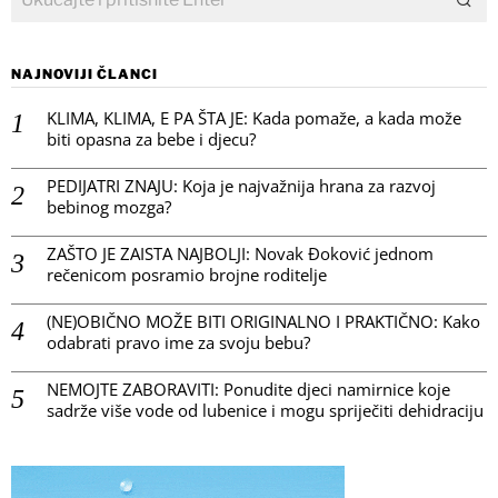
NAJNOVIJI ČLANCI
KLIMA, KLIMA, E PA ŠTA JE: Kada pomaže, a kada može
biti opasna za bebe i djecu?
PEDIJATRI ZNAJU: Koja je najvažnija hrana za razvoj
bebinog mozga?
ZAŠTO JE ZAISTA NAJBOLJI: Novak Đoković jednom
rečenicom posramio brojne roditelje
(NE)OBIČNO MOŽE BITI ORIGINALNO I PRAKTIČNO: Kako
odabrati pravo ime za svoju bebu?
NEMOJTE ZABORAVITI: Ponudite djeci namirnice koje
sadrže više vode od lubenice i mogu spriječiti dehidraciju