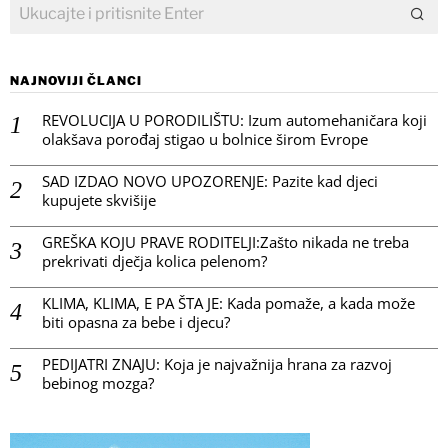
NAJNOVIJI ČLANCI
REVOLUCIJA U PORODILIŠTU: Izum automehaničara koji
olakšava porođaj stigao u bolnice širom Evrope
SAD IZDAO NOVO UPOZORENJE: Pazite kad djeci
kupujete skvišije
GREŠKA KOJU PRAVE RODITELJI:Zašto nikada ne treba
prekrivati dječja kolica pelenom?
KLIMA, KLIMA, E PA ŠTA JE: Kada pomaže, a kada može
biti opasna za bebe i djecu?
PEDIJATRI ZNAJU: Koja je najvažnija hrana za razvoj
bebinog mozga?