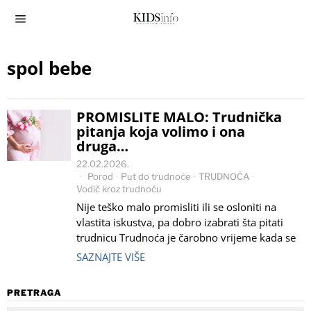
spol bebe
PROMISLITE MALO: Trudnička
pitanja koja volimo i ona
druga…
22.02.2026.
Porod
·
Put do trudnoće
·
TRUDNOĆA
·
Vodič kroz trudnoću
Nije teško malo promisliti ili se osloniti na
vlastita iskustva, pa dobro izabrati šta pitati
trudnicu Trudnoća je čarobno vrijeme kada se
SAZNAJTE VIŠE
PRETRAGA