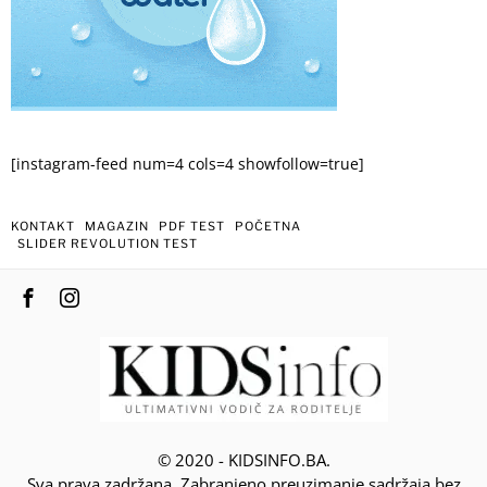
[instagram-feed num=4 cols=4 showfollow=true]
KONTAKT
MAGAZIN
PDF TEST
POČETNA
SLIDER REVOLUTION TEST
© 2020 - KIDSINFO.BA.
Sva prava zadržana. Zabranjeno preuzimanje sadržaja bez