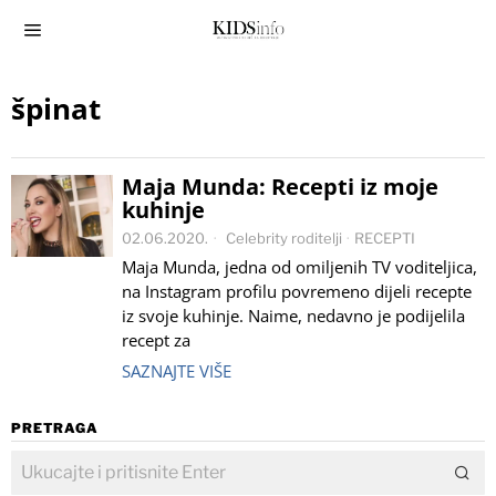
špinat
Maja Munda: Recepti iz moje
kuhinje
02.06.2020.
Celebrity roditelji
·
RECEPTI
Maja Munda, jedna od omiljenih TV voditeljica,
na Instagram profilu povremeno dijeli recepte
iz svoje kuhinje. Naime, nedavno je podijelila
recept za
SAZNAJTE VIŠE
PRETRAGA