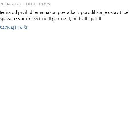
28.04.2023.
BEBE
·
Razvoj
Jedna od prvih dilema nakon povratka iz porodilišta je ostaviti b
spava u svom krevetiću ili ga maziti, mirisati i paziti
SAZNAJTE VIŠE