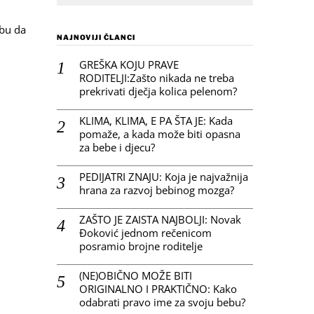
ebu da
NAJNOVIJI ČLANCI
GREŠKA KOJU PRAVE
RODITELJI:Zašto nikada ne treba
prekrivati dječja kolica pelenom?
KLIMA, KLIMA, E PA ŠTA JE: Kada
pomaže, a kada može biti opasna
za bebe i djecu?
PEDIJATRI ZNAJU: Koja je najvažnija
hrana za razvoj bebinog mozga?
ZAŠTO JE ZAISTA NAJBOLJI: Novak
Đoković jednom rečenicom
posramio brojne roditelje
(NE)OBIČNO MOŽE BITI
ORIGINALNO I PRAKTIČNO: Kako
odabrati pravo ime za svoju bebu?