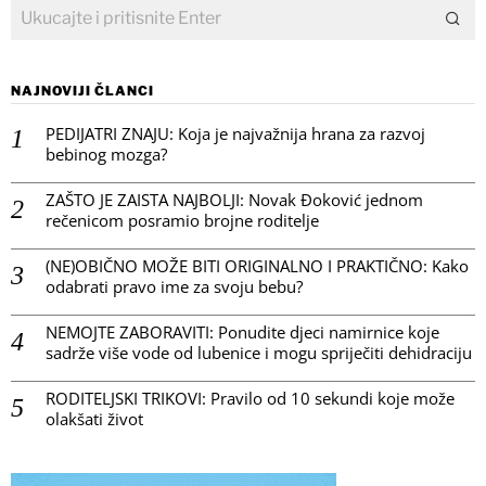
NAJNOVIJI ČLANCI
PEDIJATRI ZNAJU: Koja je najvažnija hrana za razvoj
bebinog mozga?
ZAŠTO JE ZAISTA NAJBOLJI: Novak Đoković jednom
rečenicom posramio brojne roditelje
(NE)OBIČNO MOŽE BITI ORIGINALNO I PRAKTIČNO: Kako
odabrati pravo ime za svoju bebu?
NEMOJTE ZABORAVITI: Ponudite djeci namirnice koje
sadrže više vode od lubenice i mogu spriječiti dehidraciju
RODITELJSKI TRIKOVI: Pravilo od 10 sekundi koje može
olakšati život