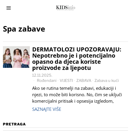
Spa zabave
DERMATOLOZI UPOZORAVAJU:
Nepotrebno je i potencijalno
opasno da djeca koriste
proizvode za ljepotu
12.11.2025.
Rođendani
·
VIJESTI
·
ZABAVA
·
Zabava u kući
Ako se rutina temelji na zabavi, edukaciji i
njezi, to može biti korisno. No, čim se uključi
komercijalni pritisak i opsesija izgledom,
SAZNAJTE VIŠE
PRETRAGA