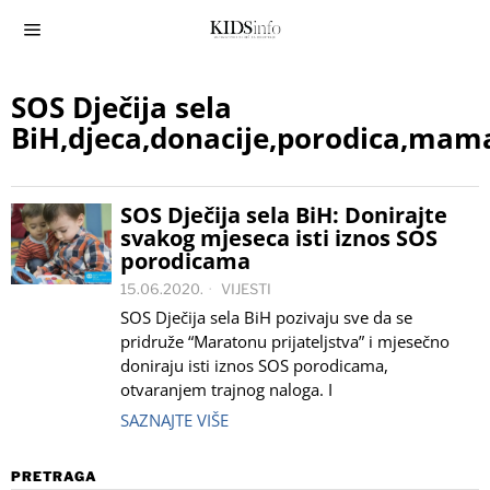
SOS Dječija sela
BiH,djeca,donacije,porodica,mama
SOS Dječija sela BiH: Donirajte
svakog mjeseca isti iznos SOS
porodicama
15.06.2020.
VIJESTI
SOS Dječija sela BiH pozivaju sve da se
pridruže “Maratonu prijateljstva” i mjesečno
doniraju isti iznos SOS porodicama,
otvaranjem trajnog naloga. I
SAZNAJTE VIŠE
PRETRAGA