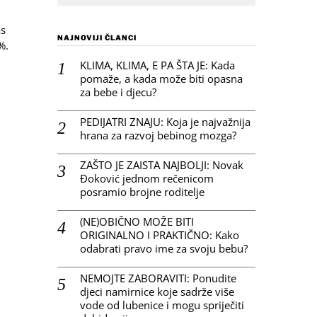
as
NAJNOVIJI ČLANCI
%.
KLIMA, KLIMA, E PA ŠTA JE: Kada
pomaže, a kada može biti opasna
za bebe i djecu?
PEDIJATRI ZNAJU: Koja je najvažnija
hrana za razvoj bebinog mozga?
ZAŠTO JE ZAISTA NAJBOLJI: Novak
Đoković jednom rečenicom
posramio brojne roditelje
(NE)OBIČNO MOŽE BITI
ORIGINALNO I PRAKTIČNO: Kako
odabrati pravo ime za svoju bebu?
NEMOJTE ZABORAVITI: Ponudite
djeci namirnice koje sadrže više
vode od lubenice i mogu spriječiti