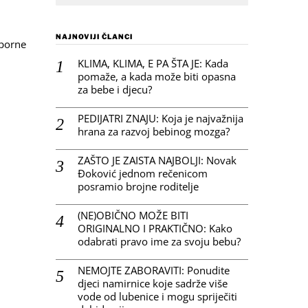
NAJNOVIJI ČLANCI
 sporne
KLIMA, KLIMA, E PA ŠTA JE: Kada
pomaže, a kada može biti opasna
za bebe i djecu?
PEDIJATRI ZNAJU: Koja je najvažnija
hrana za razvoj bebinog mozga?
ZAŠTO JE ZAISTA NAJBOLJI: Novak
Đoković jednom rečenicom
posramio brojne roditelje
(NE)OBIČNO MOŽE BITI
ORIGINALNO I PRAKTIČNO: Kako
odabrati pravo ime za svoju bebu?
NEMOJTE ZABORAVITI: Ponudite
djeci namirnice koje sadrže više
vode od lubenice i mogu spriječiti