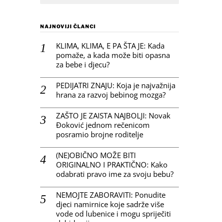
NAJNOVIJI ČLANCI
KLIMA, KLIMA, E PA ŠTA JE: Kada
pomaže, a kada može biti opasna
za bebe i djecu?
PEDIJATRI ZNAJU: Koja je najvažnija
hrana za razvoj bebinog mozga?
ZAŠTO JE ZAISTA NAJBOLJI: Novak
Đoković jednom rečenicom
posramio brojne roditelje
(NE)OBIČNO MOŽE BITI
ORIGINALNO I PRAKTIČNO: Kako
odabrati pravo ime za svoju bebu?
NEMOJTE ZABORAVITI: Ponudite
djeci namirnice koje sadrže više
vode od lubenice i mogu spriječiti