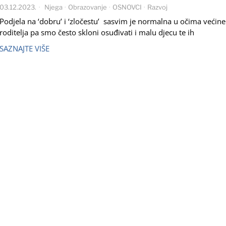
03.12.2023.
Njega
·
Obrazovanje
·
OSNOVCI
·
Razvoj
Podjela na ‘dobru’ i ‘zločestu’ sasvim je normalna u očima većine
roditelja pa smo često skloni osuđivati i malu djecu te ih
SAZNAJTE VIŠE