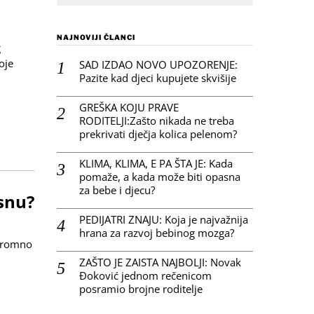
NAJNOVIJI ČLANCI
g
oje
SAD IZDAO NOVO UPOZORENJE:
Pazite kad djeci kupujete skvišije
GREŠKA KOJU PRAVE
RODITELJI:Zašto nikada ne treba
prekrivati dječja kolica pelenom?
KLIMA, KLIMA, E PA ŠTA JE: Kada
pomaže, a kada može biti opasna
za bebe i djecu?
 snu?
PEDIJATRI ZNAJU: Koja je najvažnija
hrana za razvoj bebinog mozga?
ogromno
ZAŠTO JE ZAISTA NAJBOLJI: Novak
Đoković jednom rečenicom
posramio brojne roditelje