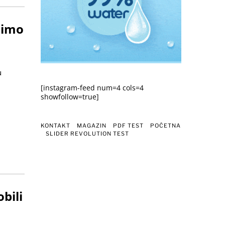
limo
u
[instagram-feed num=4 cols=4
showfollow=true]
KONTAKT
MAGAZIN
PDF TEST
POČETNA
SLIDER REVOLUTION TEST
obili