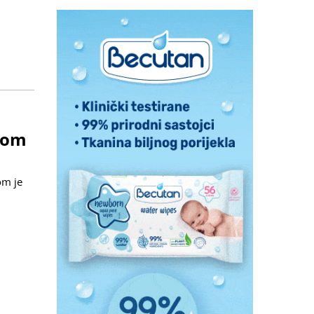
rvom
om je