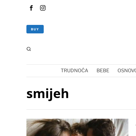
BUY
TRUDNOĆA
BEBE
OSNOVC
smijeh