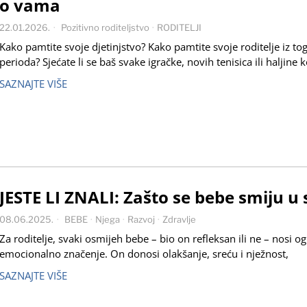
o vama
22.01.2026.
Pozitivno roditeljstvo
·
RODITELJI
Kako pamtite svoje djetinjstvo? Kako pamtite svoje roditelje iz to
perioda? Sjećate li se baš svake igračke, novih tenisica ili haljine k
SAZNAJTE VIŠE
JESTE LI ZNALI: Zašto se bebe smiju u
08.06.2025.
BEBE
·
Njega
·
Razvoj
·
Zdravlje
Za roditelje, svaki osmijeh bebe – bio on refleksan ili ne – nosi 
emocionalno značenje. On donosi olakšanje, sreću i nježnost,
SAZNAJTE VIŠE