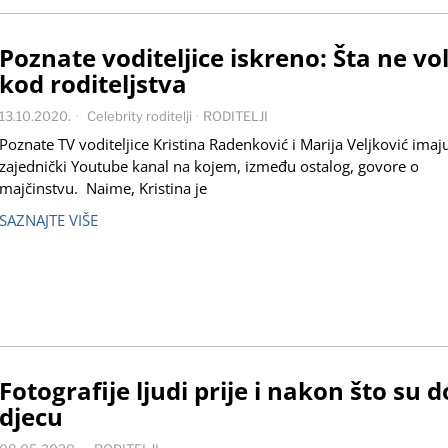
Poznate voditeljice iskreno: Šta ne vo
kod roditeljstva
13.10.2020.
Celebrity roditelji
·
RODITELJI
Poznate TV voditeljice Kristina Radenković i Marija Veljković imaj
zajednički Youtube kanal na kojem, između ostalog, govore o
majčinstvu. Naime, Kristina je
SAZNAJTE VIŠE
Fotografije ljudi prije i nakon što su d
djecu