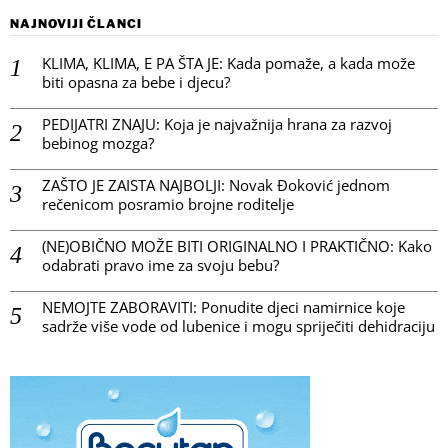
NAJNOVIJI ČLANCI
KLIMA, KLIMA, E PA ŠTA JE: Kada pomaže, a kada može
biti opasna za bebe i djecu?
PEDIJATRI ZNAJU: Koja je najvažnija hrana za razvoj
bebinog mozga?
ZAŠTO JE ZAISTA NAJBOLJI: Novak Đoković jednom
rečenicom posramio brojne roditelje
(NE)OBIČNO MOŽE BITI ORIGINALNO I PRAKTIČNO: Kako
odabrati pravo ime za svoju bebu?
NEMOJTE ZABORAVITI: Ponudite djeci namirnice koje
sadrže više vode od lubenice i mogu spriječiti dehidraciju