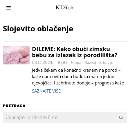
Slojevito oblačenje
DILEME: Kako obući zimsku
bebu za izlazak iz porodilišta?
03.12.2024.
BEBE
·
Njega
·
Razvoj
·
Zdravlje
Jedva čekam da konačno krenem na porod –
kaže nam ovih dana buduća mama jedne
djevojčice. I zabrinuto dodaje – prognoza kaže
SAZNAJTE VIŠE
PRETRAGA