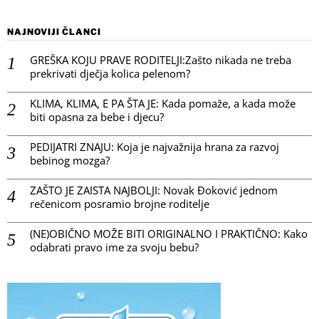
NAJNOVIJI ČLANCI
GREŠKA KOJU PRAVE RODITELJI:Zašto nikada ne treba
prekrivati dječja kolica pelenom?
KLIMA, KLIMA, E PA ŠTA JE: Kada pomaže, a kada može
biti opasna za bebe i djecu?
PEDIJATRI ZNAJU: Koja je najvažnija hrana za razvoj
bebinog mozga?
ZAŠTO JE ZAISTA NAJBOLJI: Novak Đoković jednom
rečenicom posramio brojne roditelje
(NE)OBIČNO MOŽE BITI ORIGINALNO I PRAKTIČNO: Kako
odabrati pravo ime za svoju bebu?