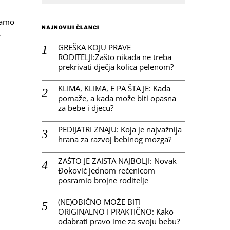
znamo
NAJNOVIJI ČLANCI
,
GREŠKA KOJU PRAVE
RODITELJI:Zašto nikada ne treba
prekrivati dječja kolica pelenom?
KLIMA, KLIMA, E PA ŠTA JE: Kada
pomaže, a kada može biti opasna
za bebe i djecu?
PEDIJATRI ZNAJU: Koja je najvažnija
hrana za razvoj bebinog mozga?
ZAŠTO JE ZAISTA NAJBOLJI: Novak
Đoković jednom rečenicom
posramio brojne roditelje
(NE)OBIČNO MOŽE BITI
ORIGINALNO I PRAKTIČNO: Kako
odabrati pravo ime za svoju bebu?