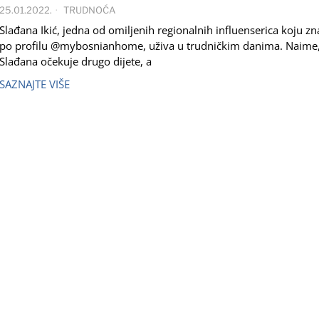
25.01.2022.
TRUDNOĆA
Slađana Ikić, jedna od omiljenih regionalnih influenserica koju 
po profilu @mybosnianhome, uživa u trudničkim danima. Naime
Slađana očekuje drugo dijete, a
SAZNAJTE VIŠE