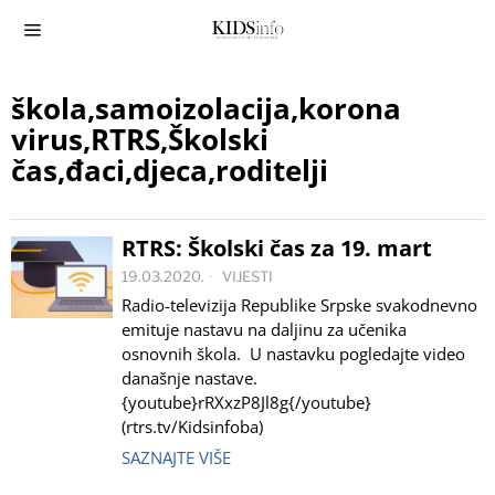
škola,samoizolacija,korona
virus,RTRS,Školski
čas,đaci,djeca,roditelji
RTRS: Školski čas za 19. mart
19.03.2020.
VIJESTI
Radio-televizija Republike Srpske svakodnevno
emituje nastavu na daljinu za učenika
osnovnih škola. U nastavku pogledajte video
današnje nastave.
{youtube}rRXxzP8Jl8g{/youtube}
(rtrs.tv/Kidsinfoba)
SAZNAJTE VIŠE