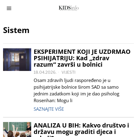
Sistem
EKSPERIMENT KOJI JE UZDRMAO
PSIHIJATRIJU: Kad „zdrav
razum“ završi u bolnici
18.04.2026.
VIJESTI
Osam zdravih ljudi raspoređeno je u
psihijatrijske bolnice širom SAD sa samo
jednim zadatkom koji im je dao psiholog
Rosenhan: Mogu li
SAZNAJTE VIŠE
ANALIZA U BIH: Kakvo društvo i
državu mogu graditi djeca i