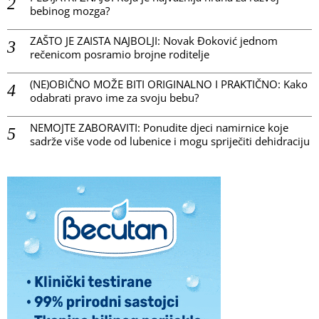
bebinog mozga?
ZAŠTO JE ZAISTA NAJBOLJI: Novak Đoković jednom
rečenicom posramio brojne roditelje
(NE)OBIČNO MOŽE BITI ORIGINALNO I PRAKTIČNO: Kako
odabrati pravo ime za svoju bebu?
NEMOJTE ZABORAVITI: Ponudite djeci namirnice koje
sadrže više vode od lubenice i mogu spriječiti dehidraciju