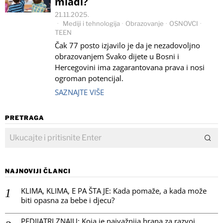
mladi?
21.11.2025.
Mediji i tehnologija
·
Obrazovanje
·
OSNOVCI
·
TEEN
Čak 77 posto izjavilo je da je nezadovoljno
obrazovanjem Svako dijete u Bosni i
Hercegovini ima zagarantovana prava i nosi
ogroman potencijal.
SAZNAJTE VIŠE
PRETRAGA
NAJNOVIJI ČLANCI
KLIMA, KLIMA, E PA ŠTA JE: Kada pomaže, a kada može
biti opasna za bebe i djecu?
PEDIJATRI ZNAJU: Koja je najvažnija hrana za razvoj