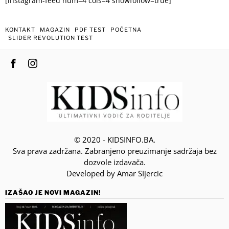
[instagram-feed num=4 cols=4 showfollow=true]
KONTAKT
MAGAZIN
PDF TEST
POČETNA
SLIDER REVOLUTION TEST
© 2020 - KIDSINFO.BA.
Sva prava zadržana. Zabranjeno preuzimanje sadržaja bez
dozvole izdavača.
Developed by Amar SIjercic
IZAŠAO JE NOVI MAGAZIN!