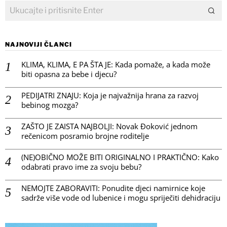
NAJNOVIJI ČLANCI
KLIMA, KLIMA, E PA ŠTA JE: Kada pomaže, a kada može
biti opasna za bebe i djecu?
PEDIJATRI ZNAJU: Koja je najvažnija hrana za razvoj
bebinog mozga?
ZAŠTO JE ZAISTA NAJBOLJI: Novak Đoković jednom
rečenicom posramio brojne roditelje
(NE)OBIČNO MOŽE BITI ORIGINALNO I PRAKTIČNO: Kako
odabrati pravo ime za svoju bebu?
NEMOJTE ZABORAVITI: Ponudite djeci namirnice koje
sadrže više vode od lubenice i mogu spriječiti dehidraciju