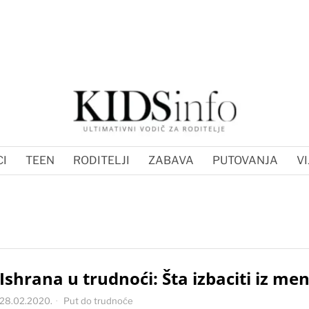
I
TEEN
RODITELJI
ZABAVA
PUTOVANJA
VI
Ishrana u trudnoći: Šta izbaciti iz men
28.02.2020.
Put do trudnoće