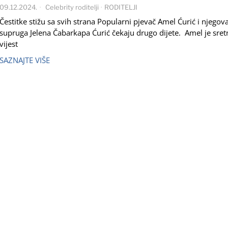
09.12.2024.
Celebrity roditelji
·
RODITELJI
Čestitke stižu sa svih strana Popularni pjevač Amel Ćurić i njegov
supruga Jelena Čabarkapa Ćurić čekaju drugo dijete. Amel je sret
vijest
SAZNAJTE VIŠE