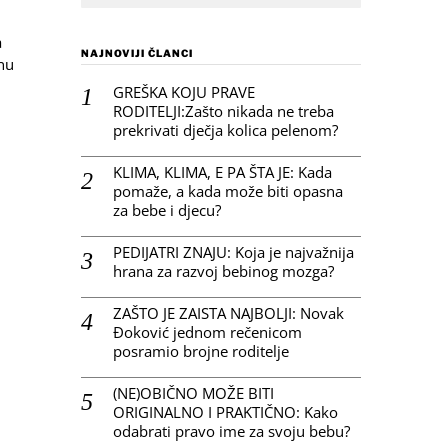
a
NAJNOVIJI ČLANCI
nu
GREŠKA KOJU PRAVE
RODITELJI:Zašto nikada ne treba
prekrivati dječja kolica pelenom?
KLIMA, KLIMA, E PA ŠTA JE: Kada
pomaže, a kada može biti opasna
za bebe i djecu?
PEDIJATRI ZNAJU: Koja je najvažnija
hrana za razvoj bebinog mozga?
ZAŠTO JE ZAISTA NAJBOLJI: Novak
Đoković jednom rečenicom
posramio brojne roditelje
(NE)OBIČNO MOŽE BITI
ORIGINALNO I PRAKTIČNO: Kako
odabrati pravo ime za svoju bebu?