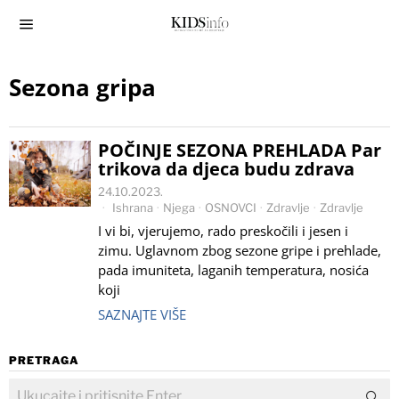
Sezona gripa
POČINJE SEZONA PREHLADA Par
trikova da djeca budu zdrava
24.10.2023.
Ishrana
·
Njega
·
OSNOVCI
·
Zdravlje
·
Zdravlje
I vi bi, vjerujemo, rado preskočili i jesen i
zimu. Uglavnom zbog sezone gripe i prehlade,
pada imuniteta, laganih temperatura, nosića
koji
SAZNAJTE VIŠE
PRETRAGA