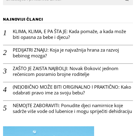
NAJNOVIJI ČLANCI
KLIMA, KLIMA, E PA ŠTA JE: Kada pomaže, a kada može
biti opasna za bebe i djecu?
PEDIJATRI ZNAJU: Koja je najvažnija hrana za razvoj
bebinog mozga?
ZAŠTO JE ZAISTA NAJBOLJI: Novak Đoković jednom
rečenicom posramio brojne roditelje
(NE)OBIČNO MOŽE BITI ORIGINALNO I PRAKTIČNO: Kako
odabrati pravo ime za svoju bebu?
NEMOJTE ZABORAVITI: Ponudite djeci namirnice koje
sadrže više vode od lubenice i mogu spriječiti dehidraciju