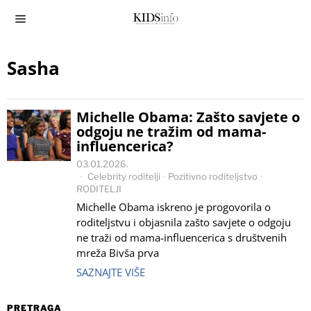
Sasha
Michelle Obama: Zašto savjete o
odgoju ne tražim od mama-
influencerica?
03.01.2026.
Celebrity roditelji
·
Pozitivno roditeljstvo
·
RODITELJI
Michelle Obama iskreno je progovorila o
roditeljstvu i objasnila zašto savjete o odgoju
ne traži od mama-influencerica s društvenih
mreža Bivša prva
SAZNAJTE VIŠE
PRETRAGA