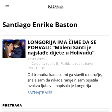
Santiago Enrike Baston
LONGORIJA IMA ČIME DA SE
POHVALI: “Maleni Santi je
najslađe dijete u Holivudu”
17.03.2025.
Celebrity roditelji
·
Pozitivno roditeljstvo
·
RODITELJI
Od trenutka kada su mi ga stavili u naručje,
znala sam da nikada ranije nisam osjetila
ovakvu ljubav – napisala je Longorija
SAZNAJTE VIŠE
PRETRAGA