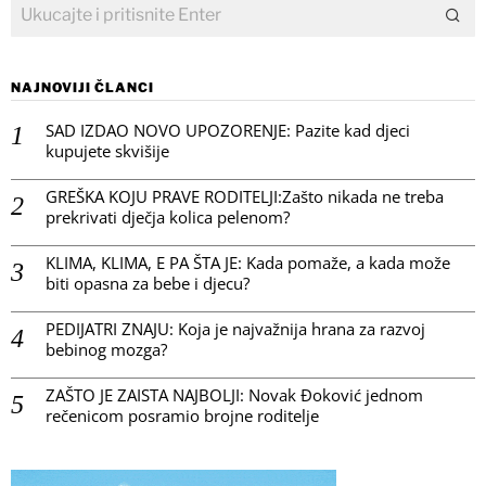
NAJNOVIJI ČLANCI
SAD IZDAO NOVO UPOZORENJE: Pazite kad djeci
kupujete skvišije
GREŠKA KOJU PRAVE RODITELJI:Zašto nikada ne treba
prekrivati dječja kolica pelenom?
KLIMA, KLIMA, E PA ŠTA JE: Kada pomaže, a kada može
biti opasna za bebe i djecu?
PEDIJATRI ZNAJU: Koja je najvažnija hrana za razvoj
bebinog mozga?
ZAŠTO JE ZAISTA NAJBOLJI: Novak Đoković jednom
rečenicom posramio brojne roditelje