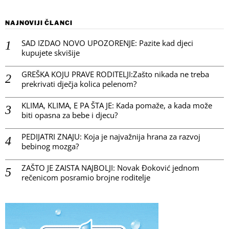
NAJNOVIJI ČLANCI
SAD IZDAO NOVO UPOZORENJE: Pazite kad djeci
kupujete skvišije
GREŠKA KOJU PRAVE RODITELJI:Zašto nikada ne treba
prekrivati dječja kolica pelenom?
KLIMA, KLIMA, E PA ŠTA JE: Kada pomaže, a kada može
biti opasna za bebe i djecu?
PEDIJATRI ZNAJU: Koja je najvažnija hrana za razvoj
bebinog mozga?
ZAŠTO JE ZAISTA NAJBOLJI: Novak Đoković jednom
rečenicom posramio brojne roditelje