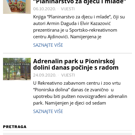
“Planinarstvo za djecu i mlade”
06.10.2020.
VIJESTI
Knjiga “Planinarstvo za djecu i mlade”, čiji su
autori Armin Daguda i Elvir Kazazović
prezentirana je u Sportsko-rekreativnom
centru Ajdinovići. Namijenjena je
SAZNAJTE VIŠE
Adrenalin park u Pionirskoj
dolini danas počinje s radom
24.09.2020.
VIJESTI
U Rekreativno zabavnom centru i zoo vrtu
“Pionirska dolina” danas će zvanično u
upotrebu biti pušten novoizgrađeni adrenalin
park. Namijenjen je djeci od sedam
SAZNAJTE VIŠE
PRETRAGA