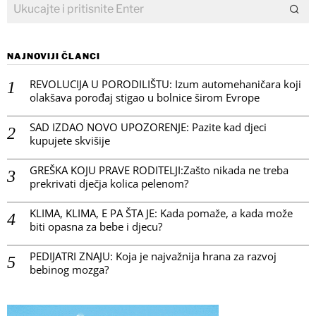
NAJNOVIJI ČLANCI
REVOLUCIJA U PORODILIŠTU: Izum automehaničara koji
olakšava porođaj stigao u bolnice širom Evrope
SAD IZDAO NOVO UPOZORENJE: Pazite kad djeci
kupujete skvišije
GREŠKA KOJU PRAVE RODITELJI:Zašto nikada ne treba
prekrivati dječja kolica pelenom?
KLIMA, KLIMA, E PA ŠTA JE: Kada pomaže, a kada može
biti opasna za bebe i djecu?
PEDIJATRI ZNAJU: Koja je najvažnija hrana za razvoj
bebinog mozga?