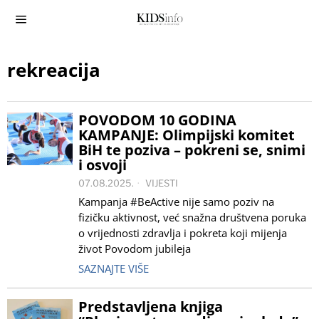
rekreacija
POVODOM 10 GODINA
KAMPANJE: Olimpijski komitet
BiH te poziva – pokreni se, snimi
i osvoji
07.08.2025.
VIJESTI
Kampanja #BeActive nije samo poziv na
fizičku aktivnost, već snažna društvena poruka
o vrijednosti zdravlja i pokreta koji mijenja
život Povodom jubileja
SAZNAJTE VIŠE
Predstavljena knjiga