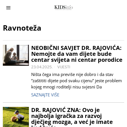
Ravnoteža
NEOBIČNI SAVJET DR. RAJOVIĆA:
Nemojte da vam dijete bude
centar svijeta ni centar porodice
23.04.2025.
VIJESTI
Ništa čega ima previše nije dobro i da stav
“zaštititi dijete pod svaku cijenu” jeste problem
kojeg mnogi roditelji nisu svjesni Da
SAZNAJTE VIŠE
DR. RAJOVIĆ ZNA: Ovo je
najbolja igračka za razvoj
dječjeg mozga, a već je imate