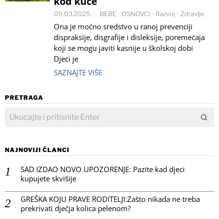
kod kuće
09.03.2025.
BEBE
·
OSNOVCI
·
Razvoj
·
Zdravlje
Ona je moćno sredstvo u ranoj prevenciji
dispraksije, disgrafije i disleksije, poremećaja
koji se mogu javiti kasnije u školskoj dobi
Djeci je
SAZNAJTE VIŠE
PRETRAGA
NAJNOVIJI ČLANCI
SAD IZDAO NOVO UPOZORENJE: Pazite kad djeci
kupujete skvišije
GREŠKA KOJU PRAVE RODITELJI:Zašto nikada ne treba
prekrivati dječja kolica pelenom?