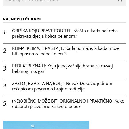
NAJNOVIJI ČLANCI
GREŠKA KOJU PRAVE RODITELJI:Zašto nikada ne treba
prekrivati dječja kolica pelenom?
KLIMA, KLIMA, E PA ŠTA JE: Kada pomaže, a kada može
biti opasna za bebe i djecu?
PEDIJATRI ZNAJU: Koja je najvažnija hrana za razvoj
bebinog mozga?
ZAŠTO JE ZAISTA NAJBOLJI: Novak Đoković jednom
rečenicom posramio brojne roditelje
(NE)OBIČNO MOŽE BITI ORIGINALNO I PRAKTIČNO: Kako
odabrati pravo ime za svoju bebu?