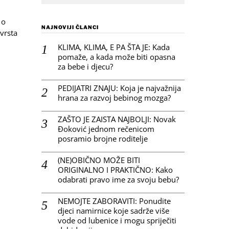
 o
NAJNOVIJI ČLANCI
vrsta
KLIMA, KLIMA, E PA ŠTA JE: Kada
pomaže, a kada može biti opasna
za bebe i djecu?
PEDIJATRI ZNAJU: Koja je najvažnija
hrana za razvoj bebinog mozga?
ZAŠTO JE ZAISTA NAJBOLJI: Novak
Đoković jednom rečenicom
posramio brojne roditelje
(NE)OBIČNO MOŽE BITI
ORIGINALNO I PRAKTIČNO: Kako
odabrati pravo ime za svoju bebu?
NEMOJTE ZABORAVITI: Ponudite
djeci namirnice koje sadrže više
vode od lubenice i mogu spriječiti