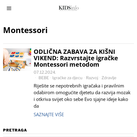
Montessori
ODLIČNA ZABAVA ZA KIŠNI
VIKEND: Razvrstajte igračke
Montessori metodom
07.12.2024.
BEBE
·
Igračke za djecu
·
Razvoj
·
Zdravlje
Riješite se nepotrebnih igračaka i pravilnim
odabirom omogućite djetetu da razvija mozak
i otkriva svijet oko sebe Evo sjajne ideje kako
da
SAZNAJTE VIŠE
PRETRAGA