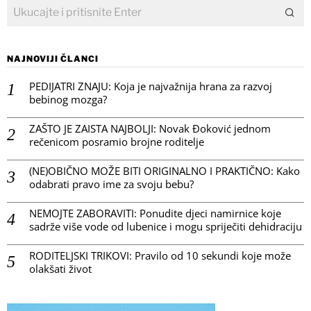
NAJNOVIJI ČLANCI
PEDIJATRI ZNAJU: Koja je najvažnija hrana za razvoj
bebinog mozga?
ZAŠTO JE ZAISTA NAJBOLJI: Novak Đoković jednom
rečenicom posramio brojne roditelje
(NE)OBIČNO MOŽE BITI ORIGINALNO I PRAKTIČNO: Kako
odabrati pravo ime za svoju bebu?
NEMOJTE ZABORAVITI: Ponudite djeci namirnice koje
sadrže više vode od lubenice i mogu spriječiti dehidraciju
RODITELJSKI TRIKOVI: Pravilo od 10 sekundi koje može
olakšati život