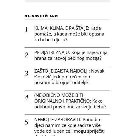
NAJNOVIJI ČLANCI
KLIMA, KLIMA, E PA ŠTA JE: Kada
pomaže, a kada može biti opasna
za bebe i djecu?
PEDIJATRI ZNAJU: Koja je najvažnija
hrana za razvoj bebinog mozga?
ZAŠTO JE ZAISTA NAJBOLJI: Novak
Đoković jednom rečenicom
posramio brojne roditelje
(NE)OBIČNO MOŽE BITI
ORIGINALNO I PRAKTIČNO: Kako
odabrati pravo ime za svoju bebu?
NEMOJTE ZABORAVITI: Ponudite
djeci namirnice koje sadrže više
vode od lubenice i mogu spriječiti