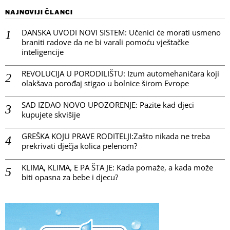
NAJNOVIJI ČLANCI
DANSKA UVODI NOVI SISTEM: Učenici će morati usmeno
braniti radove da ne bi varali pomoću vještačke
inteligencije
REVOLUCIJA U PORODILIŠTU: Izum automehaničara koji
olakšava porođaj stigao u bolnice širom Evrope
SAD IZDAO NOVO UPOZORENJE: Pazite kad djeci
kupujete skvišije
GREŠKA KOJU PRAVE RODITELJI:Zašto nikada ne treba
prekrivati dječja kolica pelenom?
KLIMA, KLIMA, E PA ŠTA JE: Kada pomaže, a kada može
biti opasna za bebe i djecu?