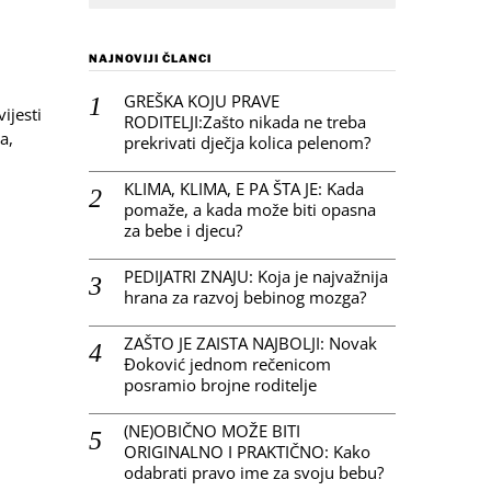
NAJNOVIJI ČLANCI
GREŠKA KOJU PRAVE
ijesti
RODITELJI:Zašto nikada ne treba
a,
prekrivati dječja kolica pelenom?
KLIMA, KLIMA, E PA ŠTA JE: Kada
pomaže, a kada može biti opasna
za bebe i djecu?
PEDIJATRI ZNAJU: Koja je najvažnija
hrana za razvoj bebinog mozga?
ZAŠTO JE ZAISTA NAJBOLJI: Novak
Đoković jednom rečenicom
posramio brojne roditelje
(NE)OBIČNO MOŽE BITI
ORIGINALNO I PRAKTIČNO: Kako
odabrati pravo ime za svoju bebu?