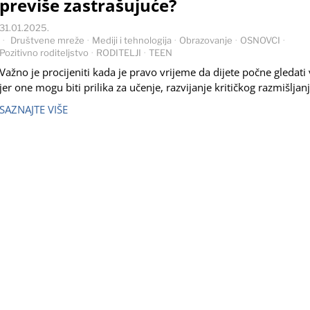
previše zastrašujuće?
31.01.2025.
Društvene mreže
·
Mediji i tehnologija
·
Obrazovanje
·
OSNOVCI
·
Pozitivno roditeljstvo
·
RODITELJI
·
TEEN
Važno je procijeniti kada je pravo vrijeme da dijete počne gledati v
jer one mogu biti prilika za učenje, razvijanje kritičkog razmišljanj
SAZNAJTE VIŠE