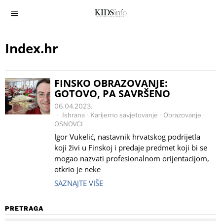
Index.hr
FINSKO OBRAZOVANJE:
GOTOVO, PA SAVRŠENO
06.04.2023.
Ishrana
·
Karijerno savjetovanje
·
Obrazovanje
·
OSNOVCI
Igor Vukelić, nastavnik hrvatskog podrijetla
koji živi u Finskoj i predaje predmet koji bi se
mogao nazvati profesionalnom orijentacijom,
otkrio je neke
SAZNAJTE VIŠE
PRETRAGA