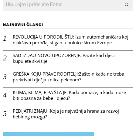
NAJNOVIJI ČLANCI
REVOLUCIJA U PORODILIŠTU: Izum automehaničara koji
olakšava porođaj stigao u bolnice širom Evrope
SAD IZDAO NOVO UPOZORENJE: Pazite kad djeci
kupujete skvišije
GREŠKA KOJU PRAVE RODITELJI:Zašto nikada ne treba
prekrivati dječja kolica pelenom?
KLIMA, KLIMA, E PA ŠTA JE: Kada pomaže, a kada može
biti opasna za bebe i djecu?
PEDIJATRI ZNAJU: Koja je najvažnija hrana za razvoj
bebinog mozga?