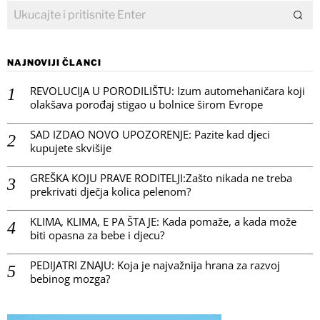
NAJNOVIJI ČLANCI
REVOLUCIJA U PORODILIŠTU: Izum automehaničara koji
olakšava porođaj stigao u bolnice širom Evrope
SAD IZDAO NOVO UPOZORENJE: Pazite kad djeci
kupujete skvišije
GREŠKA KOJU PRAVE RODITELJI:Zašto nikada ne treba
prekrivati dječja kolica pelenom?
KLIMA, KLIMA, E PA ŠTA JE: Kada pomaže, a kada može
biti opasna za bebe i djecu?
PEDIJATRI ZNAJU: Koja je najvažnija hrana za razvoj
bebinog mozga?