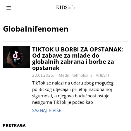
Globalnifenomen
TIKTOK U BORBI ZA OPSTANAK:
Od zabave za mlade do
globalnih zabrana i borbe za
opstanak
20.01.2025.
Mediji i tehnologija
·
VIJESTI
TikTok se nalazi na udaru zbog mogućeg
političkog utjecaja i prijetnji nacionalnoj
sigurnosti, a njegova budućnost ostaje
nesigurna TikTok je počeo kao
SAZNAJTE VIŠE
PRETRAGA